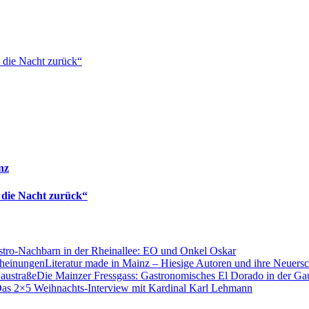
 die Nacht zurück“
nz
 die Nacht zurück“
tro-Nachbarn in der Rheinallee: EO und Onkel Oskar
Literatur made in Mainz – Hiesige Autoren und ihre Neuers
Die Mainzer Fressgass: Gastronomisches El Dorado in der Ga
as 2×5 Weihnachts-Interview mit Kardinal Karl Lehmann