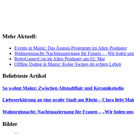
Mehr Aktuell:
Events in Mainz: Das August-Programm im Alten Postlager
Walpurgisnacht: Nachtspaziergang für Frauen – „Wir holen uns
RetroGamesCon im Alten Postlager am 02. Mai
Offline Dating in Mainz: Keine Swipes im echten Leben
Beliebteste Artikel
So wohnt Mainz: Zwischen Altstadtflair und Keramikstudio
Liebeserklärung an eine uralte Stadt am Rhein – Clara liebt Mai
Walpurgisnacht: Nachtspaziergang für Frauen – „Wir holen uns
Bilder