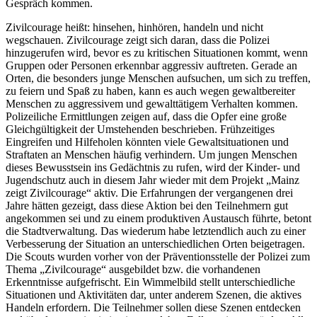
Gespräch kommen.
Zivilcourage heißt: hinsehen, hinhören, handeln und nicht
wegschauen. Zivilcourage zeigt sich daran, dass die Polizei
hinzugerufen wird, bevor es zu kritischen Situationen kommt, wenn
Gruppen oder Personen erkennbar aggressiv auftreten. Gerade an
Orten, die besonders junge Menschen aufsuchen, um sich zu treffen,
zu feiern und Spaß zu haben, kann es auch wegen gewaltbereiter
Menschen zu aggressivem und gewalttätigem Verhalten kommen.
Polizeiliche Ermittlungen zeigen auf, dass die Opfer eine große
Gleichgültigkeit der Umstehenden beschrieben. Frühzeitiges
Eingreifen und Hilfeholen könnten viele Gewaltsituationen und
Straftaten an Menschen häufig verhindern. Um jungen Menschen
dieses Bewusstsein ins Gedächtnis zu rufen, wird der Kinder- und
Jugendschutz auch in diesem Jahr wieder mit dem Projekt „Mainz
zeigt Zivilcourage“ aktiv. Die Erfahrungen der vergangenen drei
Jahre hätten gezeigt, dass diese Aktion bei den Teilnehmern gut
angekommen sei und zu einem produktiven Austausch führte, betont
die Stadtverwaltung. Das wiederum habe letztendlich auch zu einer
Verbesserung der Situation an unterschiedlichen Orten beigetragen.
Die Scouts wurden vorher von der Präventionsstelle der Polizei zum
Thema „Zivilcourage“ ausgebildet bzw. die vorhandenen
Erkenntnisse aufgefrischt. Ein Wimmelbild stellt unterschiedliche
Situationen und Aktivitäten dar, unter anderem Szenen, die aktives
Handeln erfordern. Die Teilnehmer sollen diese Szenen entdecken