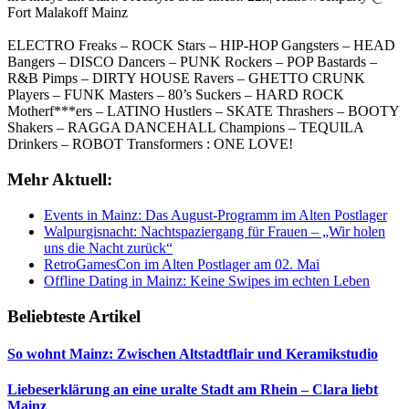
Fort Malakoff Mainz
ELECTRO Freaks – ROCK Stars – HIP-HOP Gangsters – HEAD
Bangers – DISCO Dancers – PUNK Rockers – POP Bastards –
R&B Pimps – DIRTY HOUSE Ravers – GHETTO CRUNK
Players – FUNK Masters – 80’s Suckers – HARD ROCK
Motherf***ers – LATINO Hustlers – SKATE Thrashers – BOOTY
Shakers – RAGGA DANCEHALL Champions – TEQUILA
Drinkers – ROBOT Transformers : ONE LOVE!
Mehr Aktuell:
Events in Mainz: Das August-Programm im Alten Postlager
Walpurgisnacht: Nachtspaziergang für Frauen – „Wir holen
uns die Nacht zurück“
RetroGamesCon im Alten Postlager am 02. Mai
Offline Dating in Mainz: Keine Swipes im echten Leben
Beliebteste Artikel
So wohnt Mainz: Zwischen Altstadtflair und Keramikstudio
Liebeserklärung an eine uralte Stadt am Rhein – Clara liebt
Mainz