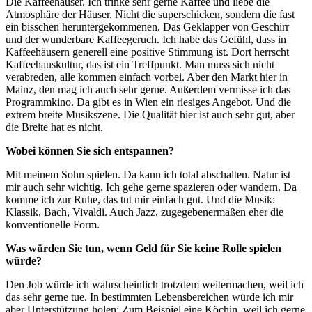
Die Kaffeehäuser. Ich trinke sehr gerne Kaffee und liebe die
Atmosphäre der Häuser. Nicht die superschicken, sondern die fast
ein bisschen heruntergekommenen. Das Geklapper von Geschirr
und der wunderbare Kaffeegeruch. Ich habe das Gefühl, dass in
Kaffeehäusern generell eine positive Stimmung ist. Dort herrscht
Kaffeehauskultur, das ist ein Treffpunkt. Man muss sich nicht
verabreden, alle kommen einfach vorbei. Aber den Markt hier in
Mainz, den mag ich auch sehr gerne. Außerdem vermisse ich das
Programmkino. Da gibt es in Wien ein riesiges Angebot. Und die
extrem breite Musikszene. Die Qualität hier ist auch sehr gut, aber
die Breite hat es nicht.
Wobei können Sie sich entspannen?
Mit meinem Sohn spielen. Da kann ich total abschalten. Natur ist
mir auch sehr wichtig. Ich gehe gerne spazieren oder wandern. Da
komme ich zur Ruhe, das tut mir einfach gut. Und die Musik:
Klassik, Bach, Vivaldi. Auch Jazz, zugegebenermaßen eher die
konventionelle Form.
Was würden Sie tun, wenn Geld für Sie keine Rolle spielen
würde?
Den Job würde ich wahrscheinlich trotzdem weitermachen, weil ich
das sehr gerne tue. In bestimmten Lebensbereichen würde ich mir
aber Unterstützung holen: Zum Beispiel eine Köchin, weil ich gerne