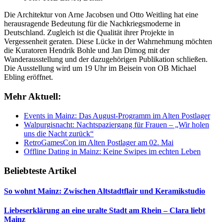
Die Architektur von Arne Jacobsen und Otto Weitling hat eine
herausragende Bedeutung für die Nachkriegsmoderne in
Deutschland. Zugleich ist die Qualität ihrer Projekte in
Vergessenheit geraten. Diese Lücke in der Wahrnehmung möchten
die Kuratoren Hendrik Bohle und Jan Dimog mit der
Wanderausstellung und der dazugehörigen Publikation schließen.
Die Ausstellung wird um 19 Uhr im Beisein von OB Michael
Ebling eröffnet.
Mehr Aktuell:
Events in Mainz: Das August-Programm im Alten Postlager
Walpurgisnacht: Nachtspaziergang für Frauen – „Wir holen
uns die Nacht zurück“
RetroGamesCon im Alten Postlager am 02. Mai
Offline Dating in Mainz: Keine Swipes im echten Leben
Beliebteste Artikel
So wohnt Mainz: Zwischen Altstadtflair und Keramikstudio
Liebeserklärung an eine uralte Stadt am Rhein – Clara liebt
Mainz