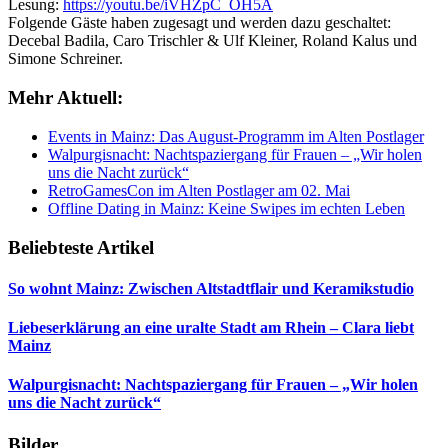
Lesung:
https://youtu.be/iVHZpC_OH5A
Folgende Gäste haben zugesagt und werden dazu geschaltet:
Decebal Badila, Caro Trischler & Ulf Kleiner, Roland Kalus und
Simone Schreiner.
Mehr Aktuell:
Events in Mainz: Das August-Programm im Alten Postlager
Walpurgisnacht: Nachtspaziergang für Frauen – „Wir holen
uns die Nacht zurück“
RetroGamesCon im Alten Postlager am 02. Mai
Offline Dating in Mainz: Keine Swipes im echten Leben
Beliebteste Artikel
So wohnt Mainz: Zwischen Altstadtflair und Keramikstudio
Liebeserklärung an eine uralte Stadt am Rhein – Clara liebt
Mainz
Walpurgisnacht: Nachtspaziergang für Frauen – „Wir holen
uns die Nacht zurück“
Bilder