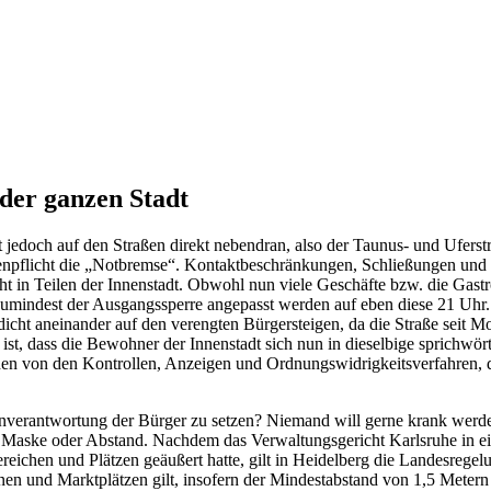
 der ganzen Stadt
jedoch auf den Straßen direkt nebendran, also der Taunus- und Uferstra
skenpflicht die „Notbremse“. Kontaktbeschränkungen, Schließungen un
cht in Teilen der Innenstadt. Obwohl nun viele Geschäfte bzw. die Gast
zumindest der Ausgangssperre angepasst werden auf eben diese 21 Uhr. 
icht aneinander auf den verengten Bürgersteigen, da die Straße seit 
t, dass die Bewohner der Innenstadt sich nun in dieselbige sprichwörtl
en von den Kontrollen, Anzeigen und Ordnungswidrigkeitsverfahren, di
nverantwortung der Bürger zu setzen? Niemand will gerne krank werden,
 Maske oder Abstand. Nachdem das Verwaltungsgericht Karlsruhe in e
ereichen und Plätzen geäußert hatte, gilt in Heidelberg die Landesrege
und Marktplätzen gilt, insofern der Mindestabstand von 1,5 Metern n