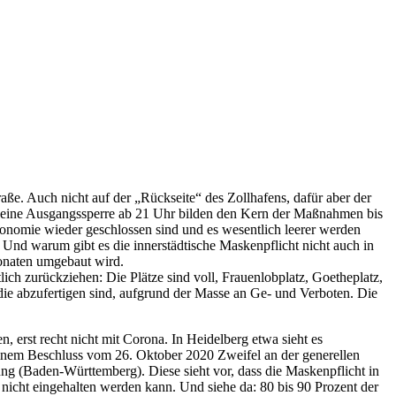
ße. Auch nicht auf der „Rückseite“ des Zollhafens, dafür aber der
d eine Ausgangssperre ab 21 Uhr bilden den Kern der Maßnahmen bis
ronomie wieder geschlossen sind und es wesentlich leerer werden
Und warum gibt es die innerstädtische Maskenpflicht nicht auch in
Monaten umgebaut wird.
ich zurückziehen: Die Plätze sind voll, Frauenlobplatz, Goetheplatz,
e abzufertigen sind, aufgrund der Masse an Ge- und Verboten. Die
 erst recht nicht mit Corona. In Heidelberg etwa sieht es
inem Beschluss vom 26. Oktober 2020 Zweifel an der generellen
lung (Baden-Württemberg). Diese sieht vor, dass die Maskenpflicht in
icht eingehalten werden kann. Und siehe da: 80 bis 90 Prozent der