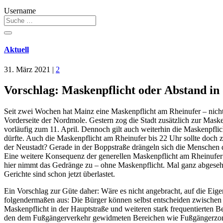
Username
Aktuell
31. März 2021
|
2
Vorschlag: Maskenpflicht oder Abstand in
Seit zwei Wochen hat Mainz eine Maskenpflicht am Rheinufer – nicht 
Vorderseite der Nordmole. Gestern zog die Stadt zusätzlich zur Ma
vorläufig zum 11. April. Dennoch gilt auch weiterhin die Maskenpfli
dürfte. Auch die Maskenpflicht am Rheinufer bis 22 Uhr sollte doch 
der Neustadt? Gerade in der Boppstraße drängeln sich die Menschen d
Eine weitere Konsequenz der generellen Maskenpflicht am Rheinufer is
hier nimmt das Gedränge zu – ohne Maskenpflicht. Mal ganz abgeseh
Gerichte sind schon jetzt überlastet.
Ein Vorschlag zur Güte daher: Wäre es nicht angebracht, auf die Eige
folgendermaßen aus: Die Bürger können selbst entscheiden zwischen
Maskenpflicht in der Hauptstraße und weiteren stark frequentierten B
den dem Fußgängerverkehr gewidmeten Bereichen wie Fußgängerzonen 