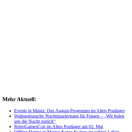
Mehr Aktuell:
Events in Mainz: Das August-Programm im Alten Postlager
Walpurgisnacht: Nachtspaziergang für Frauen – „Wir holen
uns die Nacht zurück“
RetroGamesCon im Alten Postlager am 02. Mai
Offline Dating in Mainz: Keine Swipes im echten Leben