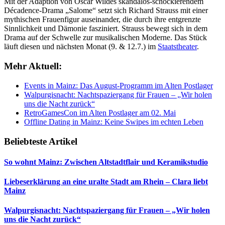
Mit der Adaption von Oscar Wildes skandalös-schockierendem
Décadence-Drama „Salome“ setzt sich Richard Strauss mit einer
mythischen Frauenfigur auseinander, die durch ihre entgrenzte
Sinnlichkeit und Dämonie fasziniert. Strauss bewegt sich in dem
Drama auf der Schwelle zur musikalischen Moderne. Das Stück
läuft diesen und nächsten Monat (9. & 12.7.) im
Staatstheater
.
Mehr Aktuell:
Events in Mainz: Das August-Programm im Alten Postlager
Walpurgisnacht: Nachtspaziergang für Frauen – „Wir holen
uns die Nacht zurück“
RetroGamesCon im Alten Postlager am 02. Mai
Offline Dating in Mainz: Keine Swipes im echten Leben
Beliebteste Artikel
So wohnt Mainz: Zwischen Altstadtflair und Keramikstudio
Liebeserklärung an eine uralte Stadt am Rhein – Clara liebt
Mainz
Walpurgisnacht: Nachtspaziergang für Frauen – „Wir holen
uns die Nacht zurück“