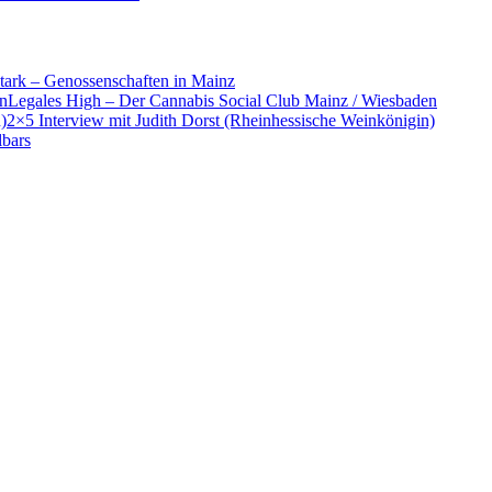
ark – Genossenschaften in Mainz
Legales High – Der Cannabis Social Club Mainz / Wiesbaden
2×5 Interview mit Judith Dorst (Rheinhessische Weinkönigin)
lbars