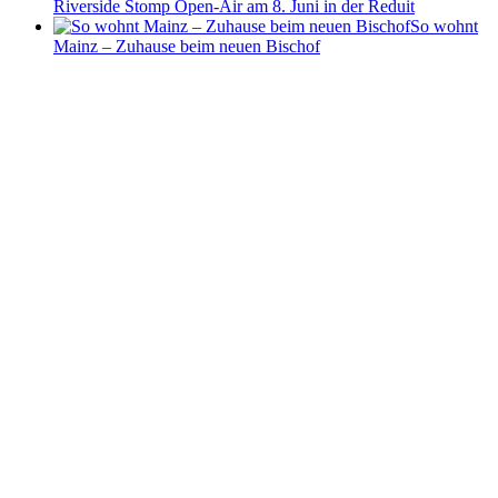
Riverside Stomp Open-Air am 8. Juni in der Reduit
So wohnt
Mainz – Zuhause beim neuen Bischof