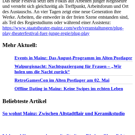
Das neue Festival setzt den Fokus auf Arbeiten junger Regisseure
und versteht sich gleichzeitig als Treffpunkt, Arbeitsforum und Ort
des Austauschs. An vier Tagen zeigt eine neue Generation ihre
Werke. Arbeiten, die entweder in der freien Szene entstanden sind,
als Teil des Regiestudiums oder während einer Assistenz:
https://www.staatstheater-mainz.com/web/veranstaltungen/plug-
play-theaterfestival-fuer-junge-regie/plug-play
Mehr Aktuell:
Events in Mainz: Das August-Programm im Alten Postlager
Walpurgisnacht: Nachtspaziergang für Frauen – „Wir
holen uns die Nacht zurück“
RetroGamesCon im Alten Postlager am 02. Mai
Offline Dating in Mainz: Keine Swipes im echten Leben
Beliebteste Artikel
So wohnt Mainz: Zwischen Altstadtflair und Keramikstudio