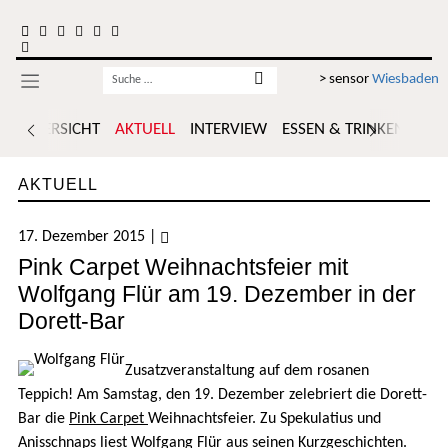
Zum Inhalt springen
Username
> sensor
Wiesbaden
ÜBERSICHT
AKTUELL
INTERVIEW
ESSEN & TRINKEN
POR
AKTUELL
17. Dezember 2015
|
Pink Carpet Weihnachtsfeier mit
Wolfgang Flür am 19. Dezember in der
Dorett-Bar
Zusatzveranstaltung auf dem rosanen
Teppich! Am Samstag, den 19. Dezember zelebriert die Dorett-
Bar die
Pink Carpet
Weihnachtsfeier. Zu Spekulatius und
Anisschnaps liest Wolfgang Flür aus seinen Kurzgeschichten.