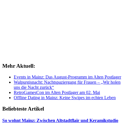
Mehr Aktuell:
Events in Mainz: Das August-Programm im Alten Postlager
Walpurgisnacht: Nachtspaziergang für Frauen – „Wir holen
uns die Nacht zurück“
RetroGamesCon im Alten Postlager am 02. Mai
Offline Dating in Mainz: Keine Swipes im echten Leben
Beliebteste Artikel
So wohnt Mainz: Zwischen Altstadtflair und Keramikstudio