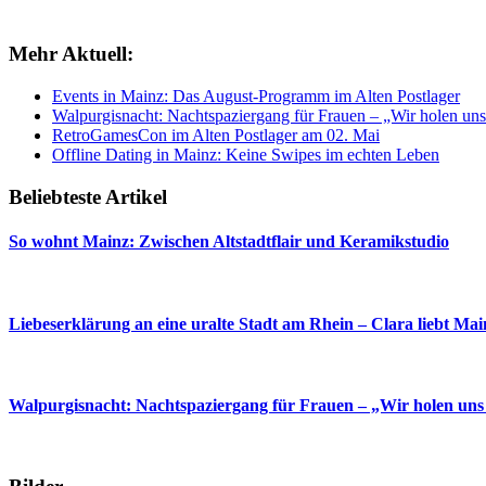
Mehr Aktuell:
Events in Mainz: Das August-Programm im Alten Postlager
Walpurgisnacht: Nachtspaziergang für Frauen – „Wir holen uns
RetroGamesCon im Alten Postlager am 02. Mai
Offline Dating in Mainz: Keine Swipes im echten Leben
Beliebteste Artikel
So wohnt Mainz: Zwischen Altstadtflair und Keramikstudio
Liebeserklärung an eine uralte Stadt am Rhein – Clara liebt Mai
Walpurgisnacht: Nachtspaziergang für Frauen – „Wir holen uns