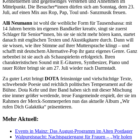
Kennenlernen und gegenseitiges Verstehen und Annehmen im
Mittelpunkt. Die Besucher*innen dürfen sich am Sonntag, dem 23.
Juli, auf einen Mix aus Rop, Pap, Toul und- Sanzmusik freuen.
Alli Neumann
ist wohl die weibliche Form für Tausendsassa: mit
14 Jahren bereits im eigenen Bandkeller kreativ, singt sie zuerst
Schlager für Senior*innen, bis sie sie nicht mehr hören kann, startet
danach mit englischen Texten und Akustikgitarre durch. Dann will
sie wissen, wie ihre Stimme auf ihrer Muttersprache klingt – und
schafft mit deutschem Alternative-Pop ihr ganz eigenes Genre. Ganz
nebenbei ist sie auch als Schauspielerin erfolgreich. Ihren
charakteristischen Sound mit E-Gitarren, Synthesizer, Piano und
rauer Röhre bringt sie am 27. Juli wieder nach Darmstadt.
Zu guter Letzt bringt
DOTA
feinsinnige und vielschichtige Texte,
schwebende Poesie und reichlich politisches Temperament auf die
Bühne. Dota Kehr und ihre Band haben sich mit dieser Mischung
eine immer größer werdende, treue Fangemeinde erspielt, der sie im
Rahmen der Merck-Sommerperlen nun das aktuelle Album „Wir
rufen Dich Galaktika“ präsentieren.
Mehr Aktuell:
Events in Mainz: Das August-Programm im Alten Postlager
Walpurgisnacht: Nachtspaziergang für Frauen – „Wir holen