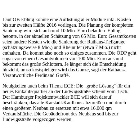
Laut OB Ebling könnte eine Auflistung aller Module inkl. Kosten
bis zur zweiten Hälfte 2016 vorliegen. Die Planung der kompletten
Sanierung wird sich auf rund 10 Mio. Euro belaufen. Ebling
betonte, in der aktuellen Schätzung von 65 Mio. Euro Gesamtkosten
seien andere Kosten wie die Sanierung der Rathaus-Tiefgarage
(schätzungsweise 8 Mio.) und Rheinufer (etwa 7 Mio.) nicht
enthalten. Da kommt also noch so einiges zusammen. Die ÖDP geht
sogar von einem Gesamtvolumen von 100 Mio. Euro aus und
bekommt das große Schlottern. Je länger sich die Entscheidung
hinzieht, umso kostspieliger wird das Ganze, sagt der Rathaus-
Verantwortliche Ferdinand Graffé.
Neuigkeiten auch beim Thema ECE: Die „große Lösung“ für ein
neues Einkaufsquartier an der Ludwigsstraße scheint vom Tisch.
Der Hamburger Projektentwickler ECE will sich darauf
beschränken, das alte Karstadt-Kaufhaus abzureißen und durch
einen größeren Neubau zu ersetzen mit etwa 16.000 qm
Verkaufsfläche. Die Gebäudefront des Neubaus soll bis zur
Ludwigsstraße vorgezogen werden.