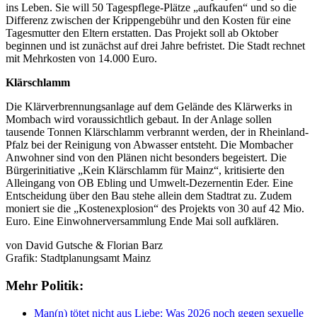
ins Leben. Sie will 50 Tagespflege-Plätze „aufkaufen“ und so die
Differenz zwischen der Krippengebühr und den Kosten für eine
Tagesmutter den Eltern erstatten. Das Projekt soll ab Oktober
beginnen und ist zunächst auf drei Jahre befristet. Die Stadt rechnet
mit Mehrkosten von 14.000 Euro.
Klärschlamm
Die Klärverbrennungsanlage auf dem Gelände des Klärwerks in
Mombach wird voraussichtlich gebaut. In der Anlage sollen
tausende Tonnen Klärschlamm verbrannt werden, der in Rheinland-
Pfalz bei der Reinigung von Abwasser entsteht. Die Mombacher
Anwohner sind von den Plänen nicht besonders begeistert. Die
Bürgerinitiative „Kein Klärschlamm für Mainz“, kritisierte den
Alleingang von OB Ebling und Umwelt-Dezernentin Eder. Eine
Entscheidung über den Bau stehe allein dem Stadtrat zu. Zudem
moniert sie die „Kostenexplosion“ des Projekts von 30 auf 42 Mio.
Euro. Eine Einwohnerversammlung Ende Mai soll aufklären.
von David Gutsche & Florian Barz
Grafik: Stadtplanungsamt Mainz
Mehr Politik:
Man(n) tötet nicht aus Liebe: Was 2026 noch gegen sexuelle