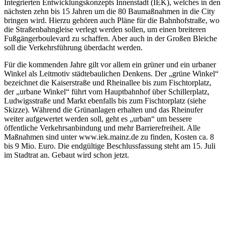
Integrierten Entwicklungskonzepts Innenstadt (IEK), welches in den
nächsten zehn bis 15 Jahren um die 80 Baumaßnahmen in die City
bringen wird. Hierzu gehören auch Pläne für die Bahnhofstraße, wo
die Straßenbahngleise verlegt werden sollen, um einen breiteren
Fußgängerboulevard zu schaffen. Aber auch in der Großen Bleiche
soll die Verkehrsführung überdacht werden.
Für die kommenden Jahre gilt vor allem ein grüner und ein urbaner
Winkel als Leitmotiv städtebaulichen Denkens. Der „grüne Winkel“
bezeichnet die Kaiserstraße und Rheinallee bis zum Fischtorplatz,
der „urbane Winkel“ führt vom Hauptbahnhof über Schillerplatz,
Ludwigsstraße und Markt ebenfalls bis zum Fischtorplatz (siehe
Skizze). Während die Grünanlagen erhalten und das Rheinufer
weiter aufgewertet werden soll, geht es „urban“ um bessere
öffentliche Verkehrsanbindung und mehr Barrierefreiheit. Alle
Maßnahmen sind unter www.iek.mainz.de zu finden, Kosten ca. 8
bis 9 Mio. Euro. Die endgültige Beschlussfassung steht am 15. Juli
im Stadtrat an. Gebaut wird schon jetzt.