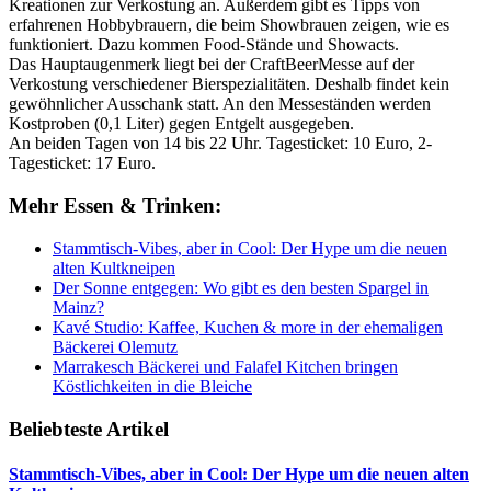
Kreationen zur Verkostung an. Außerdem gibt es Tipps von
erfahrenen Hobbybrauern, die beim Showbrauen zeigen, wie es
funktioniert. Dazu kommen Food-Stände und Showacts.
Das Hauptaugenmerk liegt bei der CraftBeerMesse auf der
Verkostung verschiedener Bierspezialitäten. Deshalb findet kein
gewöhnlicher Ausschank statt. An den Messeständen werden
Kostproben (0,1 Liter) gegen Entgelt ausgegeben.
An beiden Tagen von 14 bis 22 Uhr. Tagesticket: 10 Euro, 2-
Tagesticket: 17 Euro.
Mehr Essen & Trinken:
Stammtisch-Vibes, aber in Cool: Der Hype um die neuen
alten Kultkneipen
Der Sonne entgegen: Wo gibt es den besten Spargel in
Mainz?
Kavé Studio: Kaffee, Kuchen & more in der ehemaligen
Bäckerei Olemutz
Marrakesch Bäckerei und Falafel Kitchen bringen
Köstlichkeiten in die Bleiche
Beliebteste Artikel
Stammtisch-Vibes, aber in Cool: Der Hype um die neuen alten