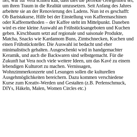
fiel, war für Vera schnell klar, dass dies die perfekte Gelegenheit sei,
um ihren Traum in die Realität umzusetzen. Seit Anfang des Jahres
arbeitete sie an der Renovierung des Ladens. Nun ist es geschafft:
Ob Baristakurse, Hilfe bei der Einstellung von Kaffeemaschinen
oder Kaffeemethoden – der Kaffee steht im Mittelpunkt. Daneben
wird es eine kleine Auswahl an Frühstücksangeboten und Kuchen
geben. Kirschbaum setzt auf regionale und saisonale Produkte,
Matcha, Snacks wie Kardamom Buns, Zimtschnecken, Kuchen und
einen Frühstücksteller. Die Auswahl ist bedacht und eher
minimalistisch gehalten. Ausgeschenkt wird in handgemachter
Keramik, und auch die Backwaren sind selbstgemacht. Für die
Zukunft hat Vera noch viele weitere Ideen, um das Kavé zu einem
lebendigen Kulturort zu machen. Vernissagen,
Wohnzimmerkonzerte und Lesungen sollen die kulturellen
Ausgehmöglichkeiten bereichern. Dazu kommen verschiedene
Kurse zum Kreativ-Werden und Gestalten (z.B. Perlenschmuck,
DIYs, Häkeln, Malen, Women Circles etc.)