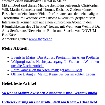
eröffnen einen kunstvollen Herbst in Mainz.
Mit an Bord sind dieses Mal die drei Künstlerfreunde Christopher
Will, Martin Schmelter und Thomas Richartz. Zudem können
Besucher auf eine kurze Video-Performance aus dem ehemaligen
Tresorraum im Gebäude vom UltomaT-Kollektiv gespannt sein.
Interessierte können sich auf einen kunstvollen Abend in den
Räumlichkeiten des „The Pier“ freuen, mit Wein vom Weingut Dr.
Alex Senfter aus Nierstein am Rhein und Snacks von NOVUM
Bio-Käse.
Anmeldung unter
www.thepier.de
Mehr Aktuell:
Events in Mainz: Das August-Programm im Alten Postlager
Walpurgisnacht: Nachtspaziergang für Frauen – „Wir holen
uns die Nacht zurück“
RetroGamesCon im Alten Postlager am 02. Mai
Offline Dating in Mainz: Keine Swipes im echten Leben
Beliebteste Artikel
So wohnt Mainz: Zwischen Altstadtflair und Keramikstudio
Liebeserklärung an eine uralte Stadt am Rhein – Clara liebt