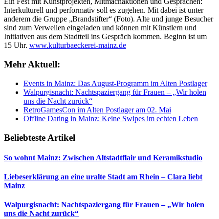
Ein Fest mit Kunstprojekten, Mitmachaktionen und Gesprächen:
Interkulturell und performativ soll es zugehen. Mit dabei ist unter
anderem die Gruppe „Brandstifter“ (Foto). Alte und junge Besucher
sind zum Verweilen eingeladen und können mit Künstlern und
Initiativen aus dem Stadtteil ins Gespräch kommen. Beginn ist um
15 Uhr.
www.kulturbaeckerei-mainz.de
Mehr Aktuell:
Events in Mainz: Das August-Programm im Alten Postlager
Walpurgisnacht: Nachtspaziergang für Frauen – „Wir holen
uns die Nacht zurück“
RetroGamesCon im Alten Postlager am 02. Mai
Offline Dating in Mainz: Keine Swipes im echten Leben
Beliebteste Artikel
So wohnt Mainz: Zwischen Altstadtflair und Keramikstudio
Liebeserklärung an eine uralte Stadt am Rhein – Clara liebt
Mainz
Walpurgisnacht: Nachtspaziergang für Frauen – „Wir holen
uns die Nacht zurück“