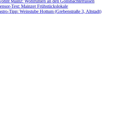
ohnt Mainz: Wohlfühlen an den Gonsbachterrassen
ensor-Test: Mainzer Frühstückslokale
stro-Tipp: Weinstube Hottum (Grebenstraße 3, Altstadt)