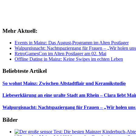
Mehr Aktuell:
Events in Mainz: Das August-Programm im Alten Postlager
Walpurgisnacht: Nachtspaziergang für Frauen – „Wir holen uns
RetroGamesCon im Alten Postlager am 02. Mai
Offline Dating in Mainz: Keine Swipes im echten Leben
Beliebteste Artikel
So wohnt Mainz: Zwischen Altstadtflair und Keramikstudio
Liebeserklärung an eine uralte Stadt am Rhein – Clara liebt Mai
Walpurgisnacht: Nachtspaziergang für Frauen – „Wir holen uns
Bilder