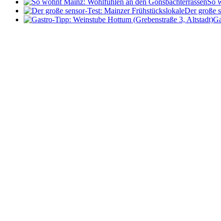
So w
Der große s
Ga