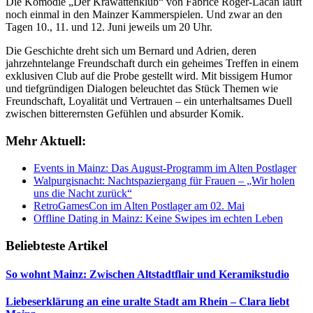
Die Komödie „Der Krawattenklub“ von Fabrice Roger-Lacan läuft
noch einmal in den Mainzer Kammerspielen. Und zwar an den
Tagen 10., 11. und 12. Juni jeweils um 20 Uhr.
Die Geschichte dreht sich um Bernard und Adrien, deren
jahrzehntelange Freundschaft durch ein geheimes Treffen in einem
exklusiven Club auf die Probe gestellt wird. Mit bissigem Humor
und tiefgründigen Dialogen beleuchtet das Stück Themen wie
Freundschaft, Loyalität und Vertrauen – ein unterhaltsames Duell
zwischen bitterernsten Gefühlen und absurder Komik.
Mehr Aktuell:
Events in Mainz: Das August-Programm im Alten Postlager
Walpurgisnacht: Nachtspaziergang für Frauen – „Wir holen
uns die Nacht zurück“
RetroGamesCon im Alten Postlager am 02. Mai
Offline Dating in Mainz: Keine Swipes im echten Leben
Beliebteste Artikel
So wohnt Mainz: Zwischen Altstadtflair und Keramikstudio
Liebeserklärung an eine uralte Stadt am Rhein – Clara liebt