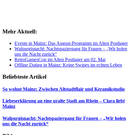
Mehr Aktuell:
Events in Mainz: Das August-Programm im Alten Postlager
Walpurgisnacht: Nachtspaziergang für Frauen – „Wir holen
uns die Nacht zurück“
RetroGamesCon im Alten Postlager am 02. Mai
Offline Dating in Mainz: Keine Swipes im echten Leben
Beliebteste Artikel
So wohnt Mainz: Zwischen Altstadtflair und Keramikstudio
Liebeserklärung an eine uralte Stadt am Rhein – Clara liebt
Mainz
Walpurgisnacht: Nachtspaziergang für Frauen – „Wir holen
uns die Nacht zurück“