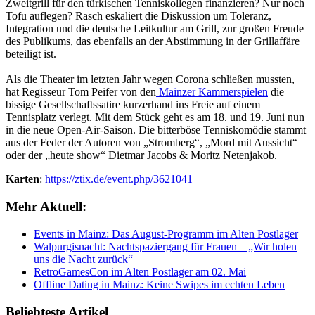
Zweitgrill für den türkischen Tenniskollegen finanzieren? Nur noch
Tofu auflegen? Rasch eskaliert die Diskussion um Toleranz,
Integration und die deutsche Leitkultur am Grill, zur großen Freude
des Publikums, das ebenfalls an der Abstimmung in der Grillaffäre
beteiligt ist.
Als die Theater im letzten Jahr wegen Corona schließen mussten,
hat Regisseur Tom Peifer von den
Mainzer Kammerspielen
die
bissige Gesellschaftssatire kurzerhand ins Freie auf einem
Tennisplatz verlegt. Mit dem Stück geht es am 18. und 19. Juni nun
in die neue Open-Air-Saison. Die bitterböse Tenniskomödie stammt
aus der Feder der Autoren von „Stromberg“, „Mord mit Aussicht“
oder der „heute show“ Dietmar Jacobs & Moritz Netenjakob.
Karten
:
https://ztix.de/event.php/3621041
Mehr Aktuell:
Events in Mainz: Das August-Programm im Alten Postlager
Walpurgisnacht: Nachtspaziergang für Frauen – „Wir holen
uns die Nacht zurück“
RetroGamesCon im Alten Postlager am 02. Mai
Offline Dating in Mainz: Keine Swipes im echten Leben
Beliebteste Artikel