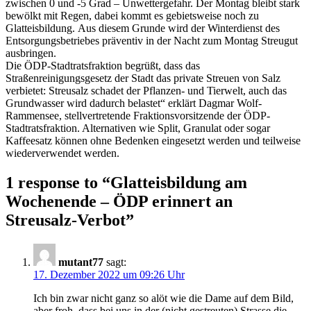
zwischen 0 und -5 Grad – Unwettergefahr. Der Montag bleibt stark
bewölkt mit Regen, dabei kommt es gebietsweise noch zu
Glatteisbildung. Aus diesem Grunde wird der Winterdienst des
Entsorgungsbetriebes präventiv in der Nacht zum Montag Streugut
ausbringen.
Die ÖDP-Stadtratsfraktion begrüßt, dass das
Straßenreinigungsgesetz der Stadt das private Streuen von Salz
verbietet: Streusalz schadet der Pflanzen- und Tierwelt, auch das
Grundwasser wird dadurch belastet“ erklärt Dagmar Wolf-
Rammensee, stellvertretende Fraktionsvorsitzende der ÖDP-
Stadtratsfraktion. Alternativen wie Split, Granulat oder sogar
Kaffeesatz können ohne Bedenken eingesetzt werden und teilweise
wiederverwendet werden.
1 response to “
Glatteisbildung am
Wochenende – ÖDP erinnert an
Streusalz-Verbot
”
mutant77
sagt:
17. Dezember 2022 um 09:26 Uhr
Ich bin zwar nicht ganz so alöt wie die Dame auf dem Bild,
aber froh, dass bei uns in der (nicht gestreuten) Strasse die