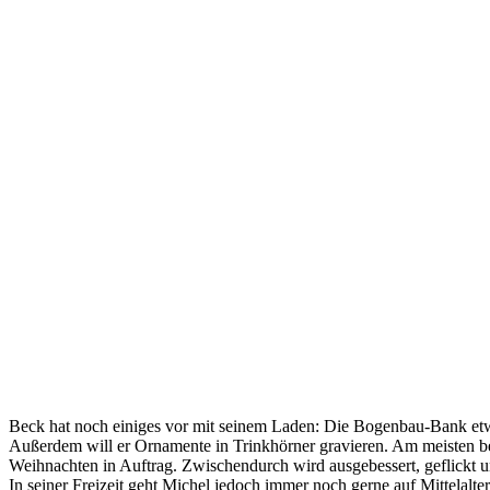
Beck hat noch einiges vor mit seinem Laden: Die Bogenbau-Bank etwa,
Außerdem will er Ornamente in Trinkhörner gravieren. Am meisten be
Weihnachten in Auftrag. Zwischendurch wird ausgebessert, geflickt u
In seiner Freizeit geht Michel jedoch immer noch gerne auf Mittelalt