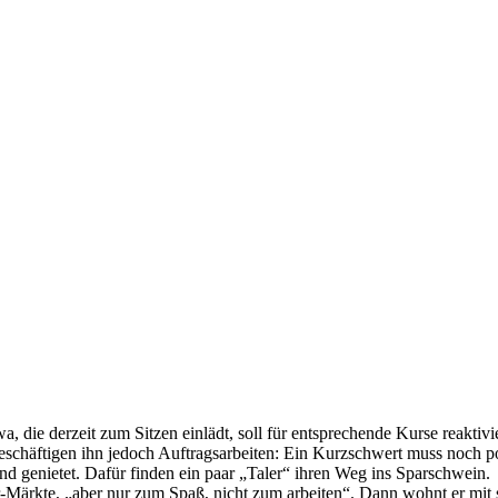
 die derzeit zum Sitzen einlädt, soll für entsprechende Kurse reaktiv
schäftigen ihn jedoch Auftragsarbeiten: Ein Kurzschwert muss noch po
nd genietet. Dafür finden ein paar „Taler“ ihren Weg ins Sparschwein.
er-Märkte, „aber nur zum Spaß, nicht zum arbeiten“. Dann wohnt er mit 