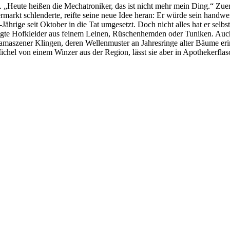
. „Heute heißen die Mechatroniker, das ist nicht mehr mein Ding.“ Zue
termarkt schlenderte, reifte seine neue Idee heran: Er würde sein handwe
ährige seit Oktober in die Tat umgesetzt. Doch nicht alles hat er sel
gte Hofkleider aus feinem Leinen, Rüschenhemden oder Tuniken. Auch d
Damaszener Klingen, deren Wellenmuster an Jahresringe alter Bäume 
chel von einem Winzer aus der Region, lässt sie aber in Apothekerflasc