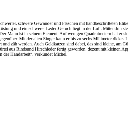
e Schwerter, schwere Gewänder und Flaschen mit handbeschrifteten Eti
üstung und ein schwerer Leder-Geruch liegt in der Luft. Mittendrin st
er Mann ist in seinem Element. Auf wenigen Quadratmetern hat er sich 
er. Mit der alten Singer kann er bis zu sechs Millimeter dickes Led
 und zäh werden. Auch Geldkatzen sind dabei, das sind kleine, am Gür
l aus Rindsund Hirschleder fertig geworden, dezent mit kleinen Applika
 in der Handarbeit“, verkündet Michel.