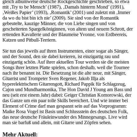
gleich albumweise deutsche Rockgeschichte geschrieben, so etwa
mit ‚Try to be Mensch’ (1987), ‚Damals hinterm Mond’ (1991),
‚Weißes Papier’ (1993), ‚Romantik’ (2001) und zuletzt mit ‚Immer
da wo du bist bin ich nie’ (2009). Sie sind von der Romantik
gebeutelte, kauzige Männer, die von Liebe singen und von
gescheiterten Spargelköniginnen, von altem und neuem Schrott, der
rettenden Kavallerie und der Blaumeise Yvonne, von Erdbeereis,
Katzen und Pitbull-Terriern.
Sie tun das jeweils auf ihren Instrumenten, einer sogar als Sänger,
und der Sound, den sie dabei kreieren, ist einzigartig rau und
einzigartig schön. Auf ihrer aktuellen Tour werden sie die meisten
Songs ihrer letzten Platte spielen, schon deshalb, weil die Tournee
nach ihr benannt ist. Die Besetzung ist die alte neue, mit Sänger,
Gitarrist und Trompeter Sven Regener, Jakob Illja als
hyperelektrischem Gitarrengott, Richard Pappik für Schlagzeug,
Cajon und Mundharmonika, The Hon David J Young am Bass und
neu (seit erst einem Jahr) dabei: Geiger Christian Komorowski, der
das Ganze um ein paar tolle Skills bereichert. Und wie immer bei
Element of Crime darf man gespannt sein auf das Vorprogramm:
Maike Rosa Vogel ist Basis und Schlussstein des deutschen Folk,
das neue deutsche Fräuleinwunder des Minnegesangs. Live wird
man sie barfuß und allein, mit Gitarre und Zöpfen sehen.
Mehr Aktuell: