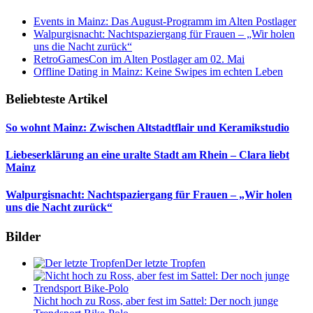
Events in Mainz: Das August-Programm im Alten Postlager
Walpurgisnacht: Nachtspaziergang für Frauen – „Wir holen
uns die Nacht zurück“
RetroGamesCon im Alten Postlager am 02. Mai
Offline Dating in Mainz: Keine Swipes im echten Leben
Beliebteste Artikel
So wohnt Mainz: Zwischen Altstadtflair und Keramikstudio
Liebeserklärung an eine uralte Stadt am Rhein – Clara liebt
Mainz
Walpurgisnacht: Nachtspaziergang für Frauen – „Wir holen
uns die Nacht zurück“
Bilder
Der letzte Tropfen
Nicht hoch zu Ross, aber fest im Sattel: Der noch junge