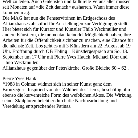
Welt zu teilen. Auch Galeristen und kulturelle Veranstalter müssen
seit Monaten auf »die Zeit danach« ausharren. Wann immer diese
kommen mag.
Die MAG hat nun die Fenstervitrinen im Erdgeschoss des
Allianzhauses ab sofort für Ausstellungen zur Verfügung gestellt.
Hier bietet sich für Kurator und Künstler Thilo Weckmüller und
andere Künstlern, die momentan keinerlei Möglichkeit haben, ihre
Arbeiten für die Öffentlichkeit sichtbar zu machen, eine Chance für
die nächste Zeit. Los geht es mit 3 Künstlern am 22. August ab 19
Uhr. Eröffnung durch OB Ebling – Künstlergespräch am So. 13.
September um 17 Uhr mit Pierre Yves Hauck, Michael Dörr und
Thilo Weckmüller.
Allianzhaus gegenüber der Peterskirche, Große Bleiche 60 – 62 .
Pierre Yves Hauk
*1988 in Colmar, widmet sich in seiner Kunst ganz dem
Bronzeguss. Inspiriert von der Wildheit des Tieres, beschäftigt ihn
ebenso die kurvenreiche Form des weiblichen Aktes. Die Wirkung
seiner Skulpturen belebt er durch die Nachbearbeitung und
Veredelung entsprechender Patinas.