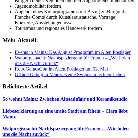
Bürgern beider Regionen und den Abgeordneten unterstützen
Jugendmobilität fördern
Angebot eines Kulturprogramms mit Bezug zu Burgund-
Franche-Comté durch Künstleraustausche, Vorträge;
Konzerte, Ausstellungen usw.
Tourismus und regionales Handwerk fördern
Mehr Aktuell:
Events in Mainz: Das August-Programm im Alten Postlager
Walpurgisnacht: Nachtspaziergang für Frauen – „Wir holen
uns die Nacht zurück“
RetroGamesCon im Alten Postlager am 02. Mai
Offline Dating in Mainz: Keine Swipes im echten Leben
Beliebteste Artikel
So wohnt Mainz: Zwischen Altstadtflair und Keramikstudio
Liebeserklärung an eine uralte Stadt am Rhein – Clara liebt
Mainz
Walpurgisnacht: Nachtspaziergang für Frauen – „Wir holen
uns die Nacht zurück“