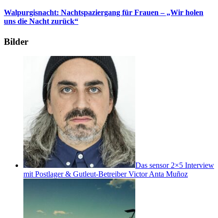
Walpurgisnacht: Nachtspaziergang für Frauen – „Wir holen
uns die Nacht zurück“
Bilder
Das sensor 2×5 Interview
mit Postlager & Gutleut-Betreiber Victor Anta Muñoz