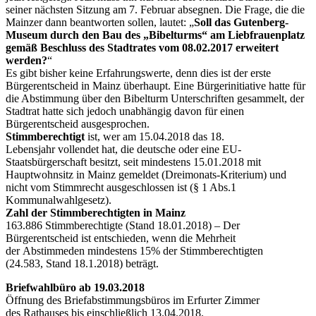
seiner nächsten Sitzung am 7. Februar absegnen. Die Frage, die die
Mainzer dann beantworten sollen, lautet: „
Soll das Gutenberg-
Museum durch den Bau des „Bibelturms“ am Liebfrauenplatz
gemäß Beschluss des Stadtrates vom 08.02.2017 erweitert
werden?
“
Es gibt bisher keine Erfahrungswerte, denn dies ist der erste
Bürgerentscheid in Mainz überhaupt. Eine Bürgerinitiative hatte für
die Abstimmung über den Bibelturm Unterschriften gesammelt, der
Stadtrat hatte sich jedoch unabhängig davon für einen
Bürgerentscheid ausgesprochen.
Stimmberechtigt
ist, wer am 15.04.2018 das 18.
Lebensjahr vollendet hat, die deutsche oder eine EU-
Staatsbürgerschaft besitzt, seit mindestens 15.01.2018 mit
Hauptwohnsitz in Mainz gemeldet (Dreimonats-Kriterium) und
nicht vom Stimmrecht ausgeschlossen ist (§ 1 Abs.1
Kommunalwahlgesetz).
Zahl der Stimmberechtigten in Mainz
163.886 Stimmberechtigte (Stand 18.01.2018) – Der
Bürgerentscheid ist entschieden, wenn die Mehrheit
der Abstimmeden mindestens 15% der Stimmberechtigten
(24.583, Stand 18.1.2018) beträgt.
Briefwahlbüro ab 19.03.2018
Öffnung des Briefabstimmungsbüros im Erfurter Zimmer
des Rathauses bis einschließlich 13.04.2018.