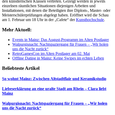
den künstlerischen Klassen vertreten. Gezeigt werden in jeweils
einzelnen räumlichen Situationen diejenigen Arbeiten und
Installationen, mit denen die Beteiligten ihre Diplom-, Master- oder
Meisterschülerprüfungen abgelegt haben. Eröffnet wird die Schau
am 1. Februar um 18 Uhr in der „Cafete“ der
Kunsthochschule
.
Mehr Aktuell:
Events in Mainz: Das August-Programm im Alten Postlager
Walpurgisnacht: Nachtspaziergang für Frauen – „Wir holen
uns die Nacht zurück“
RetroGamesCon im Alten Postlager am 02. Mai
Offline Dating in Mainz: Keine Swipes im echten Leben
Beliebteste Artikel
So wohnt Mainz: Zwischen Altstadtflair und Keramikstudio
Liebeserklärung an eine uralte Stadt am Rhein – Clara liebt
Mainz
Walpurgisnacht: Nachtspaziergang für Frauen – „Wir holen
uns die Nacht zurück“