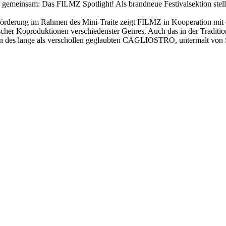
emeinsam: Das FILMZ Spotlight! Als brandneue Festivalsektion stellt 
förderung im Rahmen des Mini-Traite zeigt FILMZ in Kooperation mit d
scher Koproduktionen verschiedenster Genres. Auch das in der Trad
tion des lange als verschollen geglaubten CAGLIOSTRO, untermalt von