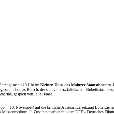
Ehrengäste ab 19 Uhr im
Kleinen Haus des Mainzer Staatstheaters
.
isseur Thomas Brasch, der sich vom sozialistischen Einheitsstaat lossa
tharina, gespielt von Jella Haase.
(06. – 10. November) auf die kritische Auseinandersetzung Lotte Eisne
ls Massenmedium. In Zusammenarbeit mit dem DFF – Deutsches Filmin