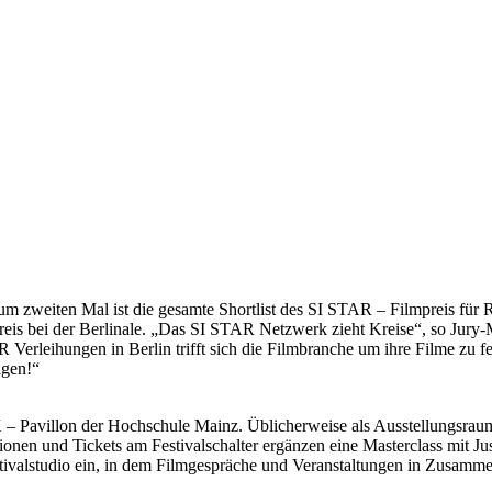
 Zum zweiten Mal ist die gesamte Shortlist des SI STAR – Filmpreis für
reis bei der Berlinale. „Das SI STAR Netzwerk zieht Kreise“, so Jury
erleihungen in Berlin trifft sich die Filmbranche um ihre Filme zu feie
gen!“
X – Pavillon der Hochschule Mainz. Üblicherweise als Ausstellungsrau
ionen und Tickets am Festivalschalter ergänzen eine Masterclass mit J
tivalstudio ein, in dem Filmgespräche und Veranstaltungen in Zusamm