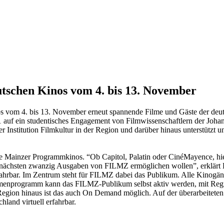
utschen Kinos vom 4. bis 13. November
os vom 4. bis 13. November erneut spannende Filme und Gäste der deu
001 auf ein studentisches Engagement von Filmwissenschaftlern der Joha
 Institution Filmkultur in der Region und darüber hinaus unterstützt un
ie Mainzer Programmkinos. “Ob Capitol, Palatin oder CinéMayence, hier
nächsten zwanzig Ausgaben von FILMZ ermöglichen wollen”, erklärt Li
fahrbar. Im Zentrum steht für FILMZ dabei das Publikum. Alle Kinogän
 Rahmenprogramm kann das FILMZ-Publikum selbst aktiv werden, mit R
Region hinaus ist das auch On Demand möglich. Auf der überarbeitet
land virtuell erfahrbar.