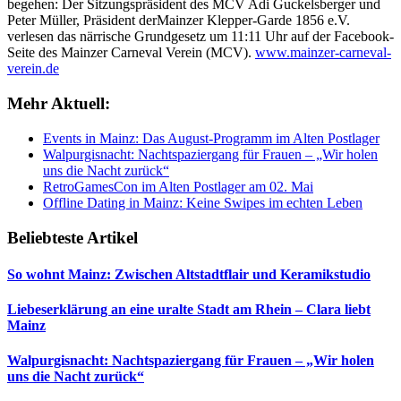
begehen: Der Sitzungspräsident des MCV Adi Guckelsberger und
Peter Müller, Präsident derMainzer Klepper-Garde 1856 e.V.
verlesen das närrische Grundgesetz um 11:11 Uhr auf der Facebook-
Seite des Mainzer Carneval Verein (MCV).
www.mainzer-carneval-
verein.de
Mehr Aktuell:
Events in Mainz: Das August-Programm im Alten Postlager
Walpurgisnacht: Nachtspaziergang für Frauen – „Wir holen
uns die Nacht zurück“
RetroGamesCon im Alten Postlager am 02. Mai
Offline Dating in Mainz: Keine Swipes im echten Leben
Beliebteste Artikel
So wohnt Mainz: Zwischen Altstadtflair und Keramikstudio
Liebeserklärung an eine uralte Stadt am Rhein – Clara liebt
Mainz
Walpurgisnacht: Nachtspaziergang für Frauen – „Wir holen
uns die Nacht zurück“