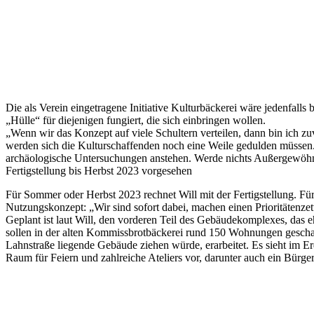
Die als Verein eingetragene Initiative Kulturbäckerei wäre jedenfalls b
„Hülle“ für diejenigen fungiert, die sich einbringen wollen.
„Wenn wir das Konzept auf viele Schultern verteilen, dann bin ich zuv
werden sich die Kulturschaffenden noch eine Weile gedulden müssen
archäologische Untersuchungen anstehen. Werde nichts Außergewöhn
Fertigstellung bis Herbst 2023 vorgesehen
Für Sommer oder Herbst 2023 rechnet Will mit der Fertigstellung. F
Nutzungskonzept: „Wir sind sofort dabei, machen einen Prioritätenzett
Geplant ist laut Will, den vorderen Teil des Gebäudekomplexes, das
sollen in der alten Kommissbrotbäckerei rund 150 Wohnungen geschaffen 
Lahnstraße liegende Gebäude ziehen würde, erarbeitet. Es sieht im 
Raum für Feiern und zahlreiche Ateliers vor, darunter auch ein Bürgerat