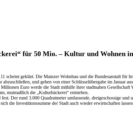
erei“ für 50 Mio. – Kultur und Wohnen i
11 scheint geklärt. Die Mainzer Wohnbau und die Bundesanstalt für I
r abzuschließen, und gehen von einer Schlüsselübergabe im Januar aus
 Millionen Euro werde die Stadt mithilfe ihrer stadtnahen Gesellschaft
m, mutmaßlich die „Kulturbäckerei“ entstehen.
 fest. Der rund 3.000 Quadratmeter umfassende, dreigeschossige und un
ass sich die Investitionssumme der Stadt auch wieder erwirtschaften las