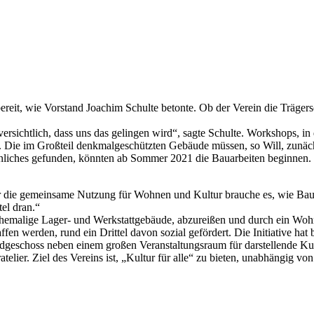
ereit, wie Vorstand Joachim Schulte betonte. Ob der Verein die Trägerscha
ersichtlich, dass uns das gelingen wird“, sagte Schulte. Workshops, in 
. Die im Großteil denkmalgeschützten Gebäude müssen, so Will, zunäc
liches gefunden, könnten ab Sommer 2021 die Bauarbeiten beginnen.
ür die gemeinsame Nutzung für Wohnen und Kultur brauche es, wie Bau
el dran.“
 ehemalige Lager- und Werkstattgebäude, abzureißen und durch ein Wo
werden, rund ein Drittel davon sozial gefördert. Die Initiative hat ber
Erdgeschoss neben einem großen Veranstaltungsraum für darstellende K
elier. Ziel des Vereins ist, „Kultur für alle“ zu bieten, unabhängig von 