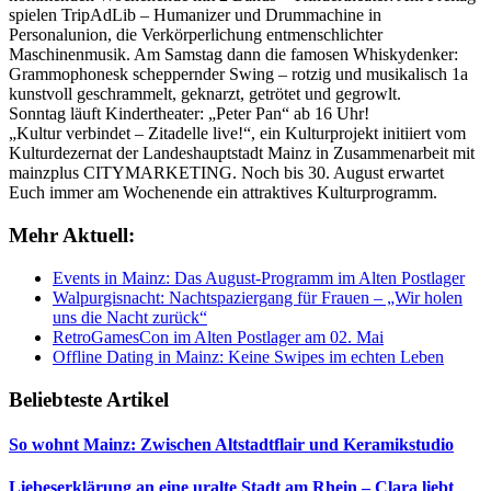
spielen TripAdLib – Humanizer und Drummachine in
Personalunion, die Verkörperlichung entmenschlichter
Maschinenmusik. Am Samstag dann die famosen Whiskydenker:
Grammophonesk scheppernder Swing – rotzig und musikalisch 1a
kunstvoll geschrammelt, geknarzt, getrötet und gegrowlt.
Sonntag läuft Kindertheater: „Peter Pan“ ab 16 Uhr!
„Kultur verbindet – Zitadelle live!“, ein Kulturprojekt initiiert vom
Kulturdezernat der Landeshauptstadt Mainz in Zusammenarbeit mit
mainzplus CITYMARKETING. Noch bis 30. August erwartet
Euch immer am Wochenende ein attraktives Kulturprogramm.
Mehr Aktuell:
Events in Mainz: Das August-Programm im Alten Postlager
Walpurgisnacht: Nachtspaziergang für Frauen – „Wir holen
uns die Nacht zurück“
RetroGamesCon im Alten Postlager am 02. Mai
Offline Dating in Mainz: Keine Swipes im echten Leben
Beliebteste Artikel
So wohnt Mainz: Zwischen Altstadtflair und Keramikstudio
Liebeserklärung an eine uralte Stadt am Rhein – Clara liebt