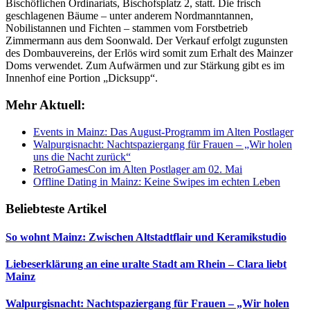
Bischöflichen Ordinariats, Bischofsplatz 2, statt. Die frisch
geschlagenen Bäume – unter anderem Nordmanntannen,
Nobilistannen und Fichten – stammen vom Forstbetrieb
Zimmermann aus dem Soonwald. Der Verkauf erfolgt zugunsten
des Dombauvereins, der Erlös wird somit zum Erhalt des Mainzer
Doms verwendet. Zum Aufwärmen und zur Stärkung gibt es im
Innenhof eine Portion „Dicksupp“.
Mehr Aktuell:
Events in Mainz: Das August-Programm im Alten Postlager
Walpurgisnacht: Nachtspaziergang für Frauen – „Wir holen
uns die Nacht zurück“
RetroGamesCon im Alten Postlager am 02. Mai
Offline Dating in Mainz: Keine Swipes im echten Leben
Beliebteste Artikel
So wohnt Mainz: Zwischen Altstadtflair und Keramikstudio
Liebeserklärung an eine uralte Stadt am Rhein – Clara liebt
Mainz
Walpurgisnacht: Nachtspaziergang für Frauen – „Wir holen