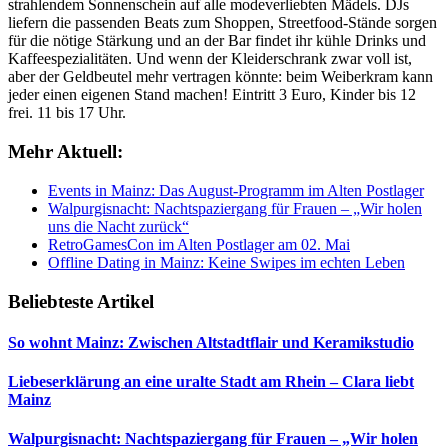
strahlendem Sonnenschein auf alle modeverliebten Mädels. DJs
liefern die passenden Beats zum Shoppen, Streetfood-Stände sorgen
für die nötige Stärkung und an der Bar findet ihr kühle Drinks und
Kaffeespezialitäten. Und wenn der Kleiderschrank zwar voll ist,
aber der Geldbeutel mehr vertragen könnte: beim Weiberkram kann
jeder einen eigenen Stand machen! Eintritt 3 Euro, Kinder bis 12
frei. 11 bis 17 Uhr.
Mehr Aktuell:
Events in Mainz: Das August-Programm im Alten Postlager
Walpurgisnacht: Nachtspaziergang für Frauen – „Wir holen
uns die Nacht zurück“
RetroGamesCon im Alten Postlager am 02. Mai
Offline Dating in Mainz: Keine Swipes im echten Leben
Beliebteste Artikel
So wohnt Mainz: Zwischen Altstadtflair und Keramikstudio
Liebeserklärung an eine uralte Stadt am Rhein – Clara liebt
Mainz
Walpurgisnacht: Nachtspaziergang für Frauen – „Wir holen