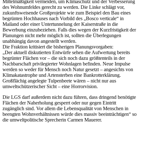
Mittelmäßigkeit vermeiden, um Klimaschutz und der Verbesserung
des Wohnumfeldes gerecht zu werden. Die Linke schlägt vor,
zukunftsweisende Großprojekte wie zum Beispiel den Bau eines
begrünten Hochhauses nach Vorbild des „Bosco verticale“ in
Mailand oder einer Untertunnelung der Kaiserstraße in die
Bewerbung einzubeziehen. Falls dies wegen der Kurzfristigkeit der
Planungen nicht mehr möglich ist, sollten die Überlegungen
unabhängig davon angestellt werden.
Die Fraktion kritisiert die bisherigen Planungsvorgaben:
„Der aktuell diskutierten Entwürfe sehen die Aufwertung bereits
begrünter Flächen vor – die sich noch dazu größtenteils in der
Nachbarschaft privilegierter Wohnlagen befinden. Neue Impulse
werden so weder für Mensch noch Natur gesetzt – angesichts von
Klimakatastrophe und Artensterben eine Bankrotterklärung.
Großflächig angelegte Tulpenbeete wären – nicht nur aus
umweltschützerischer Sicht – eine Horrorvision.
Die LGS darf außerdem nicht dazu führen, dass dringend benötigte
Flächen der Naherholung gesperrt oder nur gegen Eintritt
zugänglich sind. Vor allem die Lebensqualität von Menschen in
beengten Wohnverhältnissen würde dies massiv beeinträchtigen“ so
die umweltpolitische Sprecherin Carmen Mauerer.