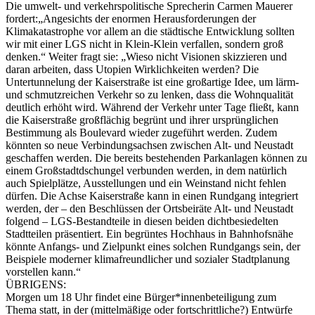
Die umwelt- und verkehrspolitische Sprecherin Carmen Mauerer
fordert:„Angesichts der enormen Herausforderungen der
Klimakatastrophe vor allem an die städtische Entwicklung sollten
wir mit einer LGS nicht in Klein-Klein verfallen, sondern groß
denken.“ Weiter fragt sie: „Wieso nicht Visionen skizzieren und
daran arbeiten, dass Utopien Wirklichkeiten werden? Die
Untertunnelung der Kaiserstraße ist eine großartige Idee, um lärm-
und schmutzreichen Verkehr so zu lenken, dass die Wohnqualität
deutlich erhöht wird. Während der Verkehr unter Tage fließt, kann
die Kaiserstraße großflächig begrünt und ihrer ursprünglichen
Bestimmung als Boulevard wieder zugeführt werden. Zudem
könnten so neue Verbindungsachsen zwischen Alt- und Neustadt
geschaffen werden. Die bereits bestehenden Parkanlagen können zu
einem Großstadtdschungel verbunden werden, in dem natürlich
auch Spielplätze, Ausstellungen und ein Weinstand nicht fehlen
dürfen. Die Achse Kaiserstraße kann in einen Rundgang integriert
werden, der – den Beschlüssen der Ortsbeiräte Alt- und Neustadt
folgend – LGS-Bestandteile in diesen beiden dichtbesiedelten
Stadtteilen präsentiert. Ein begrüntes Hochhaus in Bahnhofsnähe
könnte Anfangs- und Zielpunkt eines solchen Rundgangs sein, der
Beispiele moderner klimafreundlicher und sozialer Stadtplanung
vorstellen kann.“
ÜBRIGENS:
Morgen um 18 Uhr findet eine Bürger*innenbeteiligung zum
Thema statt, in der (mittelmäßige oder fortschrittliche?) Entwürfe