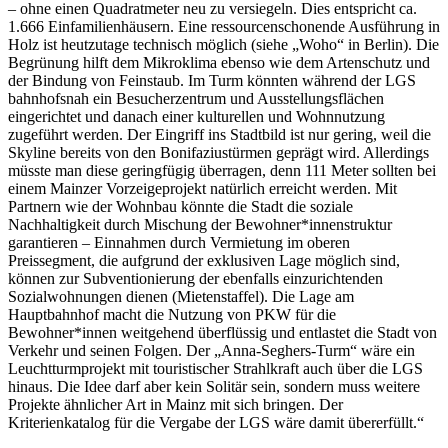
– ohne einen Quadratmeter neu zu versiegeln. Dies entspricht ca.
1.666 Einfamilienhäusern. Eine ressourcenschonende Ausführung in
Holz ist heutzutage technisch möglich (siehe „Woho“ in Berlin). Die
Begrünung hilft dem Mikroklima ebenso wie dem Artenschutz und
der Bindung von Feinstaub. Im Turm könnten während der LGS
bahnhofsnah ein Besucherzentrum und Ausstellungsflächen
eingerichtet und danach einer kulturellen und Wohnnutzung
zugeführt werden. Der Eingriff ins Stadtbild ist nur gering, weil die
Skyline bereits von den Bonifaziustürmen geprägt wird. Allerdings
müsste man diese geringfügig überragen, denn 111 Meter sollten bei
einem Mainzer Vorzeigeprojekt natürlich erreicht werden. Mit
Partnern wie der Wohnbau könnte die Stadt die soziale
Nachhaltigkeit durch Mischung der Bewohner*innenstruktur
garantieren – Einnahmen durch Vermietung im oberen
Preissegment, die aufgrund der exklusiven Lage möglich sind,
können zur Subventionierung der ebenfalls einzurichtenden
Sozialwohnungen dienen (Mietenstaffel). Die Lage am
Hauptbahnhof macht die Nutzung von PKW für die
Bewohner*innen weitgehend überflüssig und entlastet die Stadt von
Verkehr und seinen Folgen. Der „Anna-Seghers-Turm“ wäre ein
Leuchtturmprojekt mit touristischer Strahlkraft auch über die LGS
hinaus. Die Idee darf aber kein Solitär sein, sondern muss weitere
Projekte ähnlicher Art in Mainz mit sich bringen. Der
Kriterienkatalog für die Vergabe der LGS wäre damit übererfüllt.“