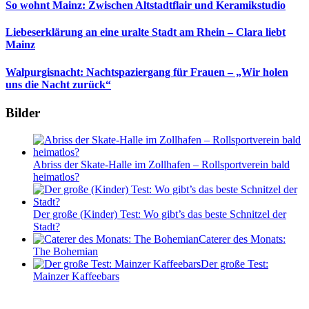
So wohnt Mainz: Zwischen Altstadtflair und Keramikstudio
Liebeserklärung an eine uralte Stadt am Rhein – Clara liebt
Mainz
Walpurgisnacht: Nachtspaziergang für Frauen – „Wir holen
uns die Nacht zurück“
Bilder
Abriss der Skate-Halle im Zollhafen – Rollsportverein bald
heimatlos?
Der große (Kinder) Test: Wo gibt’s das beste Schnitzel der
Stadt?
Caterer des Monats:
The Bohemian
Der große Test:
Mainzer Kaffeebars