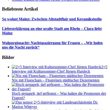
Beliebteste Artikel
So wohnt Mainz: Zwischen Altstadtflair und Keramikstudio
Liebeserklärung an eine uralte Stadt am Rhein – Clara liebt
Mainz
Walpurgisnacht: Nachtspaziergang für Frauen – „Wir holen
uns die Nacht zurück“
Bilder
2×5
Interview mit Kultursommer-Chef Jürgen Hardeck
Nix mit Flugscham – Flugreisen städtischer Dezernenten
Hoch gestapelt, tief geflogen – Was halten die Prognosen der
Fraport?