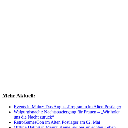
Mehr Aktuell:
Events in Mainz: Das August-Programm im Alten Postlager
Walpurgisnacht: Nachtspaziergang für Frauen – „Wir holen
uns die Nacht zurück“
RetroGamesCon im Alten Postlager am 02. Mai
Offline Dating in Mainz: Keine Swipes im echten Leben