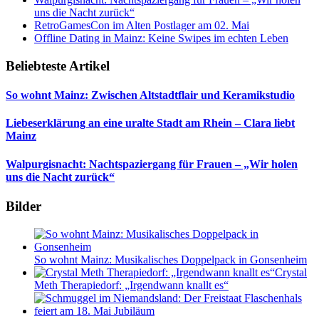
uns die Nacht zurück“
RetroGamesCon im Alten Postlager am 02. Mai
Offline Dating in Mainz: Keine Swipes im echten Leben
Beliebteste Artikel
So wohnt Mainz: Zwischen Altstadtflair und Keramikstudio
Liebeserklärung an eine uralte Stadt am Rhein – Clara liebt
Mainz
Walpurgisnacht: Nachtspaziergang für Frauen – „Wir holen
uns die Nacht zurück“
Bilder
So wohnt Mainz: Musikalisches Doppelpack in Gonsenheim
Crystal
Meth Therapiedorf: „Irgendwann knallt es“