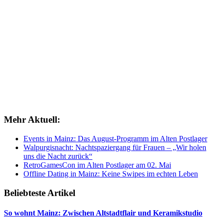
Mehr Aktuell:
Events in Mainz: Das August-Programm im Alten Postlager
Walpurgisnacht: Nachtspaziergang für Frauen – „Wir holen
uns die Nacht zurück“
RetroGamesCon im Alten Postlager am 02. Mai
Offline Dating in Mainz: Keine Swipes im echten Leben
Beliebteste Artikel
So wohnt Mainz: Zwischen Altstadtflair und Keramikstudio