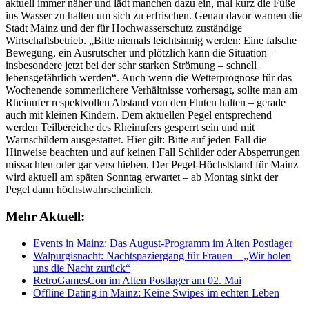
aktuell immer näher und lädt manchen dazu ein, mal kurz die Füße
ins Wasser zu halten um sich zu erfrischen. Genau davor warnen die
Stadt Mainz und der für Hochwasserschutz zuständige
Wirtschaftsbetrieb. „Bitte niemals leichtsinnig werden: Eine falsche
Bewegung, ein Ausrutscher und plötzlich kann die Situation –
insbesondere jetzt bei der sehr starken Strömung – schnell
lebensgefährlich werden“. Auch wenn die Wetterprognose für das
Wochenende sommerlichere Verhältnisse vorhersagt, sollte man am
Rheinufer respektvollen Abstand von den Fluten halten – gerade
auch mit kleinen Kindern. Dem aktuellen Pegel entsprechend
werden Teilbereiche des Rheinufers gesperrt sein und mit
Warnschildern ausgestattet. Hier gilt: Bitte auf jeden Fall die
Hinweise beachten und auf keinen Fall Schilder oder Absperrungen
missachten oder gar verschieben. Der Pegel-Höchststand für Mainz
wird aktuell am späten Sonntag erwartet – ab Montag sinkt der
Pegel dann höchstwahrscheinlich.
Mehr Aktuell:
Events in Mainz: Das August-Programm im Alten Postlager
Walpurgisnacht: Nachtspaziergang für Frauen – „Wir holen
uns die Nacht zurück“
RetroGamesCon im Alten Postlager am 02. Mai
Offline Dating in Mainz: Keine Swipes im echten Leben