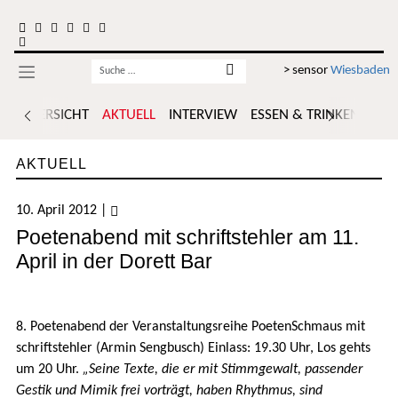
Zum Inhalt springen
Username
> sensor
Wiesbaden
ÜBERSICHT
AKTUELL
INTERVIEW
ESSEN & TRINKEN
POR
AKTUELL
10. April 2012
|
Poetenabend mit schriftstehler am 11.
April in der Dorett Bar
8. Poetenabend der Veranstaltungsreihe PoetenSchmaus mit
schriftstehler (Armin Sengbusch) Einlass: 19.30 Uhr, Los gehts
um 20 Uhr.
„Seine Texte, die er mit Stimmgewalt, passender
Gestik und Mimik frei vorträgt, haben Rhythmus, sind