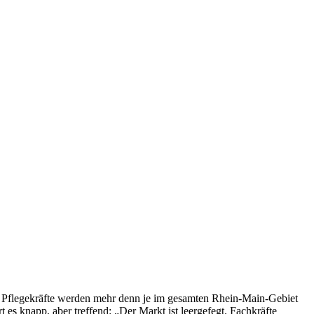
en. Pflegekräfte werden mehr denn je im gesamten Rhein-Main-Gebiet
es knapp, aber treffend: „Der Markt ist leergefegt. Fachkräfte