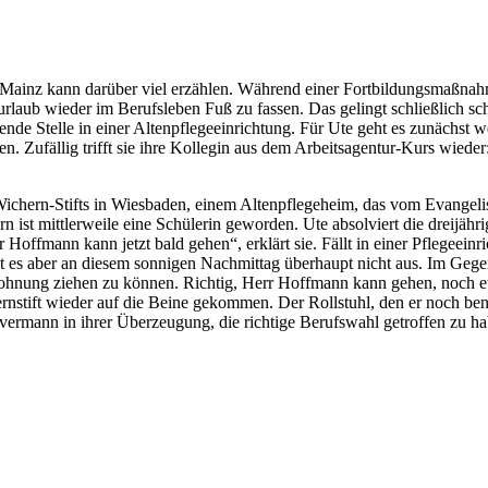
inz kann darüber viel erzählen. Während einer Fortbildungsmaßnahme d
aub wieder im Berufsleben Fuß zu fassen. Das gelingt schließlich schne
ende Stelle in einer Altenpflegeeinrichtung.
Für Ute geht es zunächst w
sen. Zufällig trifft sie ihre Kollegin aus dem Arbeitsagentur-Kurs wied
-Wichern-Stifts in Wiesbaden, einem Altenpflegeheim, das vom Evangel
 ist mittlerweile eine Schülerin geworden. Ute absolviert die dreijähr
ffmann kann jetzt bald gehen“, erklärt sie. Fällt in einer Pflegeeinric
ht es aber an diesem sonnigen Nachmittag überhaupt nicht aus. Im Gege
 Wohnung ziehen zu können. Richtig, Herr Hoffmann kann gehen, noch 
stift wieder auf die Beine gekommen. Der Rollstuhl, den er noch benutz
vermann in ihrer Überzeugung, die richtige Berufswahl getroffen zu ha