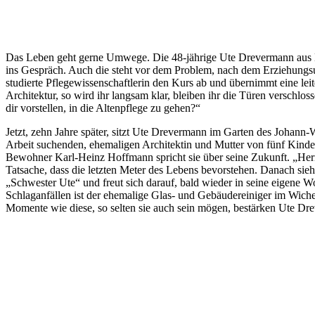
Das Leben geht gerne Umwege. Die 48-jährige Ute Drevermann aus Ma
ins Gespräch. Auch die steht vor dem Problem, nach dem Erziehungsurl
studierte Pflegewissenschaftlerin den Kurs ab und übernimmt eine leit
Architektur, so wird ihr langsam klar, bleiben ihr die Türen verschlos
dir vorstellen, in die Altenpflege zu gehen?“
Jetzt, zehn Jahre später, sitzt Ute Drevermann im Garten des Johann
Arbeit suchenden, ehemaligen Architektin und Mutter von fünf Kindern
Bewohner Karl-Heinz Hoffmann spricht sie über seine Zukunft. „Herr Ho
Tatsache, dass die letzten Meter des Lebens bevorstehen. Danach sie
„Schwester Ute“ und freut sich darauf, bald wieder in seine eigene
Schlaganfällen ist der ehemalige Glas- und Gebäudereiniger im Wichern
Momente wie diese, so selten sie auch sein mögen, bestärken Ute Dre