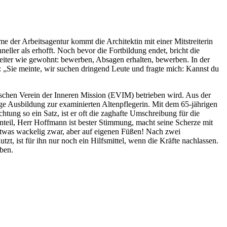
er Arbeitsagentur kommt die Architektin mit einer Mitstreiterin
ller als erhofft. Noch bevor die Fortbildung endet, bricht die
eiter wie gewohnt: bewerben, Absagen erhalten, bewerben. In der
er: „Sie meinte, wir suchen dringend Leute und fragte mich: Kannst du
ischen Verein der Inneren Mission (EVIM) betrieben wird. Aus der
ige Ausbildung zur examinierten Altenpflegerin. Mit dem 65-jährigen
htung so ein Satz, ist er oft die zaghafte Umschreibung für die
nteil, Herr Hoffmann ist bester Stimmung, macht seine Scherze mit
etwas wackelig zwar, aber auf eigenen Füßen! Nach zwei
t, ist für ihn nur noch ein Hilfsmittel, wenn die Kräfte nachlassen.
ben.