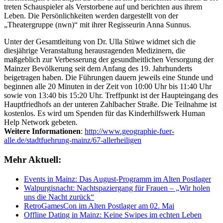
treten Schauspieler als Verstorbene auf und berichten aus ihrem
Leben. Die Persönlichkeiten werden dargestellt von der
„Theatergruppe (nwn)“ mit ihrer Regisseurin Anna Sunnus.
Unter der Gesamtleitung von Dr. Ulla Stüwe widmet sich die
diesjährige Veranstaltung herausragenden Medizinern, die
maßgeblich zur Verbesserung der gesundheitlichen Versorgung der
Mainzer Bevölkerung seit dem Anfang des 19. Jahrhunderts
beigetragen haben. Die Führungen dauern jeweils eine Stunde und
beginnen alle 20 Minuten in der Zeit von 10:00 Uhr bis 11:40 Uhr
sowie von 13:40 bis 15:20 Uhr. Treffpunkt ist der Haupteingang des
Hauptfriedhofs an der unteren Zahlbacher Straße. Die Teilnahme ist
kostenlos. Es wird um Spenden für das Kinderhilfswerk Human
Help Network gebeten.
Weitere Informationen
:
http://www.geographie-fuer-
alle.de/stadtfuehrung-mainz/67-allerheiligen
Mehr Aktuell:
Events in Mainz: Das August-Programm im Alten Postlager
Walpurgisnacht: Nachtspaziergang für Frauen – „Wir holen
uns die Nacht zurück“
RetroGamesCon im Alten Postlager am 02. Mai
Offline Dating in Mainz: Keine Swipes im echten Leben