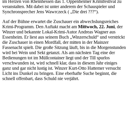
im Herzen von Rheinhessen das 1. Oppenheimer Krimifestival zu
veranstalten. Mit dabei ist unter anderem der Schauspieler und
Synchronsprecher Jens Wawrczeck ( „Die drei ???“).
Auf der Bühne erwartet die Zuschauer ein abwechslungsreiches
Krimi-Programm. Den Auftakt macht am
Mittwoch, 22. Juni
, der
Winzer und bekannte Lokal-Krimi-Autor Andreas Wagner aus
Essenheim. Er liest aus seinem Buch „Winzerschuld“ und verstrickt
die Zuschauer in einen Mordfall, der mitten in der Mainzer
Fassenacht spielt. Die große Sitzung läuft, bis in die Morgenstunden
wird bei Wein und Sekt getanzt. Als am nächsten Tag eine der
Bedienungen tot im Müllcontainer liegt und der Till spurlos
verschwunden ist, wird schnell klar, dass in diesem Jahr einiges
ganz und gar nicht lustig ist. Winzer Kurt-Otto Hattemer versucht
Licht ins Dunkel zu bringen. Eine eberhafte Suche beginnt, die
schnell offenbart, dass Schuld nie verjährt.