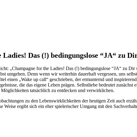
adies! Das (!) bedingungslose “JA“ zu Dir
cht: „Champagne for the Ladies! Das (!) bedingungslose “JA“ zu Dir se
 selbst umgehen. Denn wenn wir weiterhin dauerhaft vergessen, uns sel
tel einen „Wake up call“ geschrieben, der ermunternd und inspirierend
ebnisse, die das eigene Leben prägen. Selbstliebe bedeutet zunächst ein
Möglichkeiten tatsächlich zu entdecken und verwirklichen.
achtungen zu den Lebenswirklichkeiten der heutigen Zeit auch erzähle
e Weise ergibt sich ein eher spielerischer Umgang mit den Sachverhalt